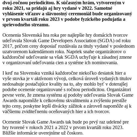
dvoj-ročnou periodicitou. K súčasným hrám, vytvoreným v
roku 2021, sa pridajú aj hry vydané v 2022. Samotné
vyhlásenie víťazov a slávnostný ceremoniál bude organizovaný
v prvom kvartáli roku 2023 v podobe fyzického podujatia a
sprievodného streamu.
Ocenenia Slovenská hra roka pre najlepšie hry domácich tvorcov
udeľovala Slovak Game Developers Association (SGDA) od roku
2017, pričom ceny doposiaľ rozdávala za tituly vydané v poslednom
uzatvorenom kalendárnom roku. Napriek snahe organizátorov o
každoročné udeľovanie sa však SGDA uchyľuje k zásadnej zmene
v organizovaní udeľovania cien a systéme ich nominovania.
I keď na Slovensku vzniká každoročne niekoľko desiatok hier a
vyše stovka je v aktívnom vývoji, celková úroveň vydaných titulov
nedosahuje postačujúce kvality na to, aby mohlo byť v doterajšej
podobe ocenenie organizované s ročnou periodicitou. Organizátori
pevne verie, že zmena systému aj podoby udeľovania Slovak Game
Awards napomôže k celkovému skvalitneniu a zvýšeniu prestíže
tejto ceny, poskytne lepší divácky zážitok a zároveň napomôže aj k
väčšiemu zviditeľneniu oceňovaných hier a ich tvorcov.
Ocenenie Slovak Game Awards tak bude po prvý raz udelené pre
hry tvorené v rokoch 2021 a 2022 v prvom kvartáli roku 2023.
Bližšie informácie uverejníme už čoskoro.