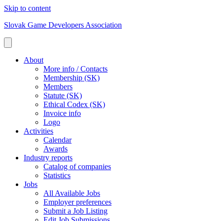
Skip to content
Slovak Game Developers Association
About
More info / Contacts
Membership (SK)
Members
Statute (SK)
Ethical Codex (SK)
Invoice info
Logo
Activities
Calendar
Awards
Industry reports
Catalog of companies
Statistics
Jobs
All Available Jobs
Employer preferences
Submit a Job Listing
Edit Job Submissions