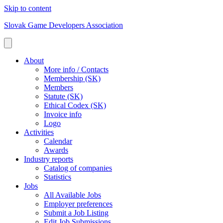
Skip to content
Slovak Game Developers Association
About
More info / Contacts
Membership (SK)
Members
Statute (SK)
Ethical Codex (SK)
Invoice info
Logo
Activities
Calendar
Awards
Industry reports
Catalog of companies
Statistics
Jobs
All Available Jobs
Employer preferences
Submit a Job Listing
Edit Job Submissions