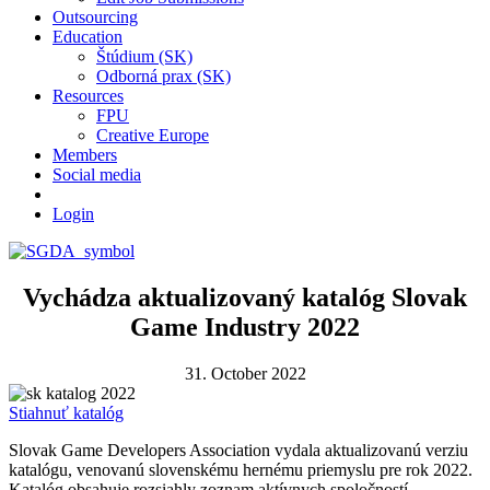
Outsourcing
Education
Štúdium (SK)
Odborná prax (SK)
Resources
FPU
Creative Europe
Members
Social media
Login
Vychádza aktualizovaný katalóg Slovak
Game Industry 2022
31. October 2022
Stiahnuť katalóg
Slovak Game Developers Association vydala aktualizovanú verziu
katalógu, venovanú slovenskému hernému priemyslu pre rok 2022.
Katalóg obsahuje rozsiahly zoznam aktívnych spoločností,