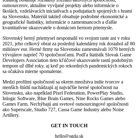
outsourcerov, aktuálne vyvíjané projekty alebo informácie o
školách, vzdelávacích iniciatívach a podujatiach spojených s hrami
na Slovensku. Materiál taktiež obsahuje podrobné ekonomické a
geografické štatistiky, informácie o zamestnancoch a ďalšie
kvantitatívne ukazovatele o domácom hernom priemysle.
Slovenský herný priemysel nespomalil vo svojom raste ani v roku
2021, jeho celkový obrat za posledný kalendárny rok dosiahol až 80
miliónov eur. Herné firmy na Slovensku zamestnávali 1079 herných
vývojárov naprieč 70 spoločnosťami. Podľa štatistík Slovak Game
Developers Association tieto kľúčové ukazovatele rastú podobným
tempom už dlhé roky, aj keď po rekordných pandemických rokoch
sa očakáva mierne spomalenie.
Medzi profilmi spoločností sa okrem množstva indie tvorcov a
menších štúdií nachádzajú aj najväčšie herné spoločnosti na
Slovensku, ako napríklad Pixel Federation, PowerPlay Studio,
Inlogic Software, Blue Brain Games, Nine Rocks Games alebo
Games Farm. Nechýbajú ani svetové outsourcingové spoločnosti
ako Superscale, Studio 727, Cassa Game Industry alebo Noise
Artillery.
GET IN TOUCH
hello@sgda.sk